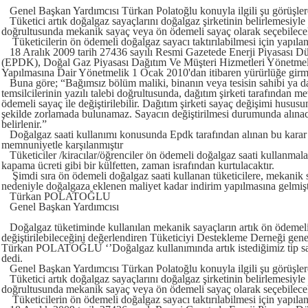
Genel Başkan Yardımcısı Türkan Polatoğlu konuyla ilgili şu görüşlere
Tüketici artık doğalgaz sayaçlarını doğalgaz şirketinin belirlemesiyle 
doğrultusunda mekanik sayaç veya ön ödemeli sayaç olarak seçebilecek
Tüketicilerin ön ödemeli doğalgaz sayacı taktırılabilmesi için yapıla
18 Aralık 2009 tarih 27436 sayılı Resmi Gazetede Enerji Piyasası
(EPDK), Doğal Gaz Piyasası Dağıtım Ve Müşteri Hizmetleri Yönetmel
Yapılmasına Dair Yönetmelik 1 Ocak 2010'dan itibaren yürürlüğe girm
Buna göre; “Bağımsız bölüm maliki, binanın veya tesisin sahibi ya da
temsilcilerinin yazılı talebi doğrultusunda, dağıtım şirketi tarafından 
ödemeli sayaç ile değiştirilebilir. Dağıtım şirketi sayaç değişimi hususu
şekilde zorlamada bulunamaz. Sayacın değiştirilmesi durumunda alına
belirlenir.”
Doğalgaz saati kullanımı konusunda Epdk tarafından alınan bu karar 
memnuniyetle karşılanmıştır
Tüketiciler /kiracılar/öğrenciler ön ödemeli doğalgaz saati kullanm
kapama ücreti gibi bir külfetten, zaman israfından kurtulacaktır.
Şimdi sıra ön ödemeli doğalgaz saati kullanan tüketicilere, mekanik 
nedeniyle doğalgaza eklenen maliyet kadar indirim yapılmasına gelmişt
Türkan POLATOĞLU
Genel Başkan Yardımcısı
Doğalgaz tüketiminde kullanılan mekanik sayaçların artık ön ödemeli
değiştirilebileceğini değerlendiren Tüketiciyi Destekleme Derneği gen
Türkan POLATOĞLU ‘’Doğalgaz kullanımında artık istediğimiz tip saya
dedi.
Genel Başkan Yardımcısı Türkan Polatoğlu konuyla ilgili şu görüşlere
Tüketici artık doğalgaz sayaçlarını doğalgaz şirketinin belirlemesiyle 
doğrultusunda mekanik sayaç veya ön ödemeli sayaç olarak seçebilecek
Tüketicilerin ön ödemeli doğalgaz sayacı taktırılabilmesi için yapıla