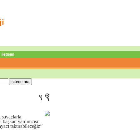
ği
İletişim
 sayaçlarla
el başkan yardımcısı
cı taktırabileceğiz’’