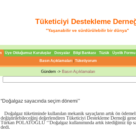
Tüketiciyi Destekleme Derne
"Yaşanabilir ve sürdürülebilir bir dünya"
m
Üye Olduğumuz Kuruluşlar
Dosyalar
Bilgi Bankası
Tüzük
Üyelik Formu
Basın Açıklamaları
Tüketiyorum
|
Gündem ->
Basın Açıklamaları
“Doğalgaz sayacında seçim dönemi’’
Doğalgaz tüketiminde kullanılan mekanik sayaçların artık ön ödemeli
değiştirilebileceğini değerlendiren Tüketiciyi Destekleme Derneği gen
Türkan POLATOĞLU ‘’Doğalgaz kullanımında artık istediğimiz tip saya
dedi.