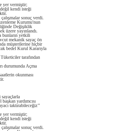
 yer vermiştir;
değil kendi isteği
tir.
n çalışmalar sonuç verdi.
 Düzenleme Kurumu'nun
iğinde Değişiklik
ek üzere yayınlandı.
 bunların yetkili
mevcut mekanik sayaç ön
nda müşterilerine hiçbir
cak bedel Kurul Kararıyla
Tüketiciler tarafından
aları durumunda Açma
saatlerin okunması
ir.
 sayaçlarla
el başkan yardımcısı
cı taktırabileceğiz’’
 yer vermiştir;
değil kendi isteği
tir.
n çalışmalar sonuç verdi.