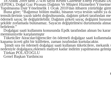
18 Aralık 2009 tarih 27436 sayılı Resmi Gazetede Enerji Piyasası
(EPDK), Doğal Gaz Piyasası Dağıtım Ve Müşteri Hizmetleri Yönetmel
Yapılmasına Dair Yönetmelik 1 Ocak 2010'dan itibaren yürürlüğe girm
Buna göre; “Bağımsız bölüm maliki, binanın veya tesisin sahibi ya da
temsilcilerinin yazılı talebi doğrultusunda, dağıtım şirketi tarafından 
ödemeli sayaç ile değiştirilebilir. Dağıtım şirketi sayaç değişimi hususu
şekilde zorlamada bulunamaz. Sayacın değiştirilmesi durumunda alına
belirlenir.”
Doğalgaz saati kullanımı konusunda Epdk tarafından alınan bu karar 
memnuniyetle karşılanmıştır
Tüketiciler /kiracılar/öğrenciler ön ödemeli doğalgaz saati kullanm
kapama ücreti gibi bir külfetten, zaman israfından kurtulacaktır.
Şimdi sıra ön ödemeli doğalgaz saati kullanan tüketicilere, mekanik 
nedeniyle doğalgaza eklenen maliyet kadar indirim yapılmasına gelmişt
Türkan POLATOĞLU
Genel Başkan Yardımcısı