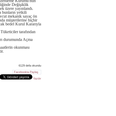
 Düzenleme Kurumu'nun
iğinde Değişiklik
ek üzere yayınlandı.
 bunların yetkili
mevcut mekanik sayaç ön
nda müşterilerine hiçbir
cak bedel Kurul Kararıyla
Tüketiciler tarafından
aları durumunda Açma
saatlerin okunması
ir.
6129 defa okundu
Facebookta Paylaş
Yazdır