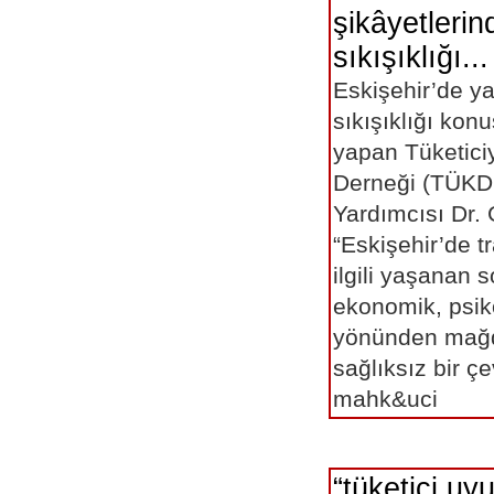
şikâyetlerind
sıkışıklığı...
Eskişehir’de ya
sıkışıklığı ko
yapan Tüketici
Derneği (TÜKD
Yardımcısı Dr.
“Eskişehir’de tra
ilgili yaşanan so
ekonomik, psik
yönünden mağd
sağlıksız bir 
mahk&uci
“tüketici uy