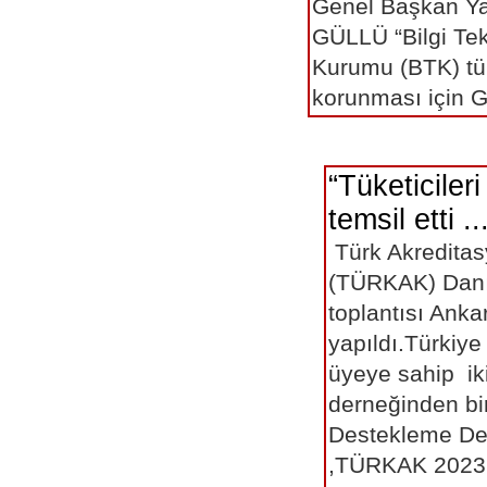
Genel Başkan Yar
GÜLLÜ “Bilgi Tekn
Kurumu (BTK) tük
korunması için 
“Tüketicile
temsil etti ..
Türk Akredita
(TÜRKAK) Dan
toplantısı Anka
yapıldı.Türkiye
üyeye sahip iki
derneğinden bir
Destekleme D
,TÜRKAK 2023 