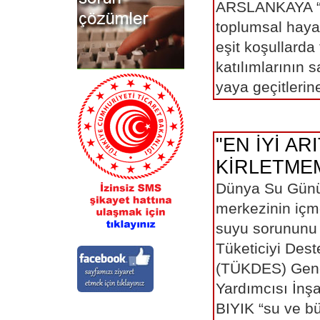
ARSLANKAYA “g
toplumsal hayat
eşit koşullarda
katılımlarının 
yaya geçitlerine
"EN İYİ AR
KİRLETMEM
Dünya Su Günü
merkezinin içm
suyu sorununu 
Tüketiciyi Des
(TÜKDES) Gen
Yardımcısı İnş
BIYIK “su ve bü