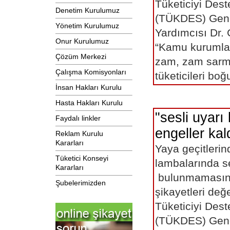
Tüketiciyi Des
Denetim Kurulumuz
(TÜKDES) Gen
Yönetim Kurulumuz
Yardımcısı Dr.
Onur Kurulumuz
“Kamu kurumlar
Çözüm Merkezi
zam, zam sarma
Çalışma Komisyonları
tüketicileri 
İnsan Hakları Kurulu
Hasta Hakları Kurulu
"sesli uyarı
Faydalı linkler
engeller kald
Reklam Kurulu
Kararları
Yaya geçitlerind
Tüketici Konseyi
lambalarında se
Kararları
bulunmaması
Şubelerimizden
şikayetleri değ
Tüketiciyi Des
(TÜKDES) Genel