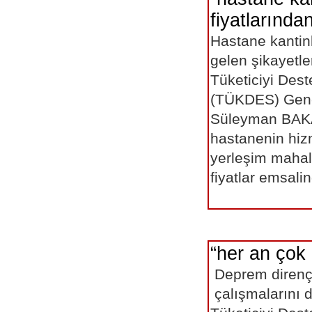
fiyatlarından
Hastane kantinl
gelen şikayetle
Tüketiciyi Des
(TÜKDES) Gene
Süleyman BAKAL
hastanenin hiz
yerleşim mahall
fiyatlar emsalin
“her an çok g
Deprem dirençl
çalışmalarını 