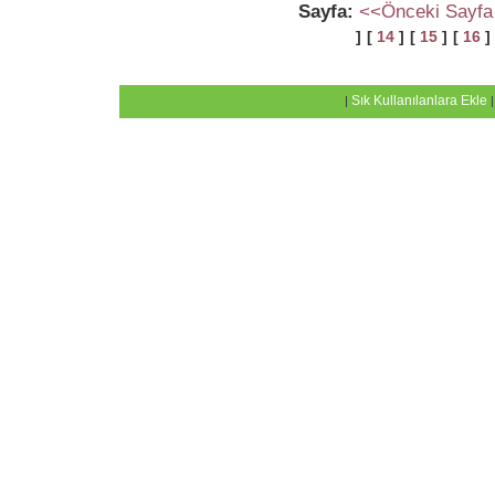
Sayfa:
<<Önceki Sayfa
]
[
14
]
[
15
]
[
16
]
Sık Kullanılanlara Ekle
|