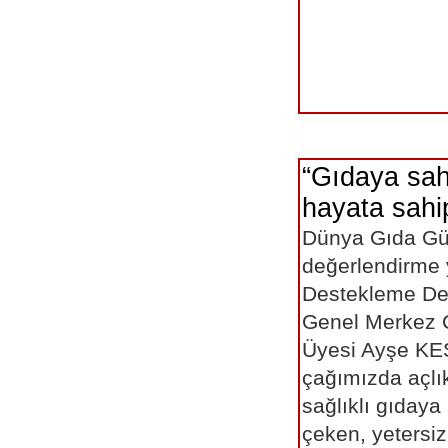
“Gıdaya sah
hayata sahip
Dünya Gıda G
değerlendirme 
Destekleme De
Genel Merkez 
Üyesi Ayşe KES
çağımızda açlı
sağlıklı gıday
çeken, yetersi