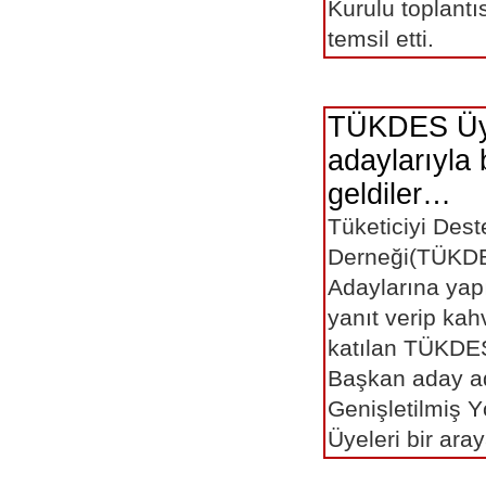
Kurulu toplantıs
temsil etti.
TÜKDES Üy
adaylarıyla 
geldiler…
Tüketiciyi Des
Derneği(TÜKDE
Adaylarına yap
yanıt verip kahv
katılan TÜKDES
Başkan aday a
Genişletilmiş 
Üyeleri bir