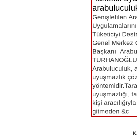
arabuluculu
Genişletilen Ar
Uygulamalarını
Tüketiciyi Des
Genel Merkez 
Başkanı Arabu
TURHANOĞLU
Arabuluculuk, al
uyuşmazlık çö
yöntemidir.Taraf
uyuşmazlığı, ta
kişi aracılığı
gitmeden &c
K