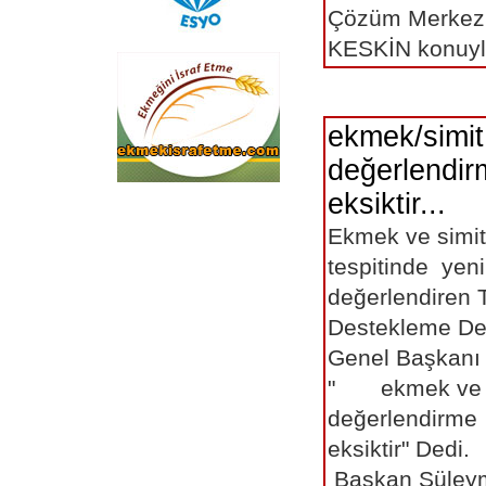
Çözüm Merkezi
KESKİN konuyla 
ekmek/simit 
değerlendi
eksiktir...
eskişehir
Ekmek ve simit 
tespitinde yen
değerlendiren T
Destekleme De
Genel Başkan
" ekmek ve sim
değerlendirme
eksiktir" D
Başkan Süley