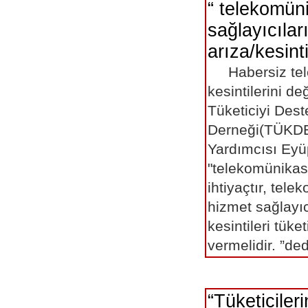
“ telekomün
sağlayıcılar
arıza/kesinti
Habersiz tel
kesintilerini de
Tüketiciyi Des
Derneği(TÜKD
Yardımcısı E
"telekomünika
ihtiyaçtır, tel
hizmet sağlayıc
kesintileri tüke
vermelidir. ”ded
“Tüketiciler