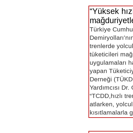
“Yüksek hızl
mağduriyetle
Türkiye Cumhur
Demiryolları’nı
trenlerde yolc
tüketicileri ma
uygulamaları h
yapan Tüketici
Derneği (TÜKD
Yardımcısı Dr.
“TCDD,hızlı tren
atlarken, yolcul
kısıtlamalarla g