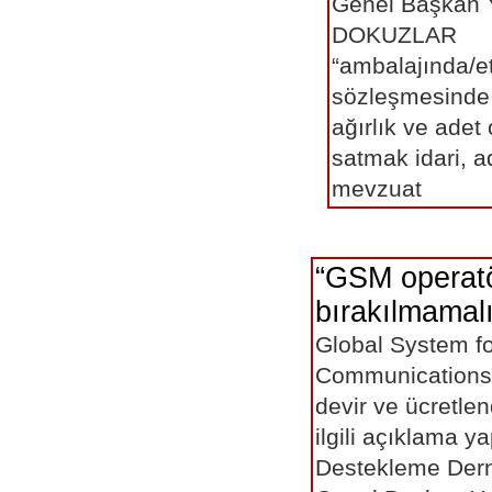
Genel Başkan 
DOKUZLAR
“ambalajında/et
sözleşmesinde 
ağırlık ve adet
satmak idari, ad
mevzuat
“GSM operatö
bırakılmamalıd
Global System fo
Communications(
devir ve ücretlend
ilgili açıklama y
Destekleme Der