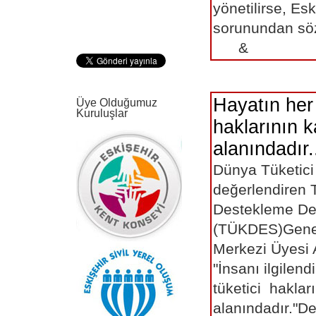
yönetilirse, Es
sorunundan söz
&
Hayatın her 
Üye Olduğumuz
Kuruluşlar
haklarının 
alanındadır.
Dünya Tüketici
değerlendiren T
Destekleme De
(TÜKDES)Gene
Merkezi Üyesi
"İnsanı ilgilen
tüketici hakla
alanındadır."D