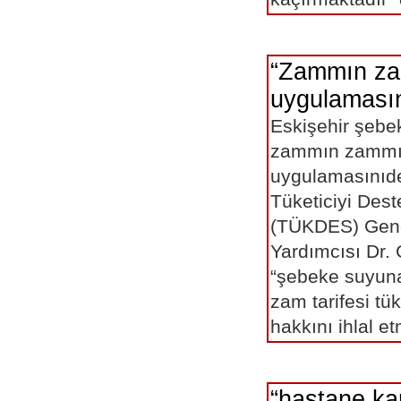
“Zammın z
uygulamasını
Eskişehir şebe
zammın zammı k
uygulamasınıd
Tüketiciyi Des
(TÜKDES) Gen
Yardımcısı Dr.
“şebeke suyuna
zam tarifesi tük
hakkını ihlal
“hastane ka