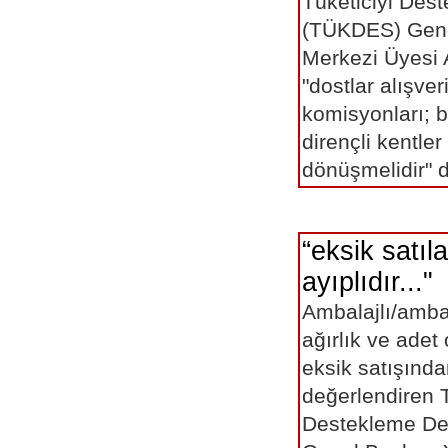
Tüketiciyi Des
(TÜKDES) Gen
Merkezi Üyesi
"dostlar alışve
komisyonları; 
dirençli kentle
dönüşmelidir" 
“eksik satıl
ayıplıdır..."
Ambalajlı/ambal
ağırlık ve adet
eksik satışında
değerlendiren T
Destekleme De