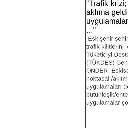
“Trafik krizi
aklıma geldi
uygulamalar
..."
Eskişehir şehir
trafik kilitleri
Tüketiciyi Des
(TÜKDES) Gene
ÖNDER "Eskişehi
noktasal /aklı
uygulamaları d
bütünleşik/ente
uygulamalar ç