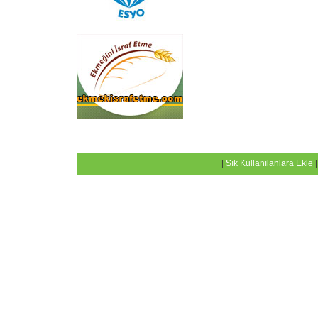
eskişehir
Sık Kullanılanlara Ekle
|